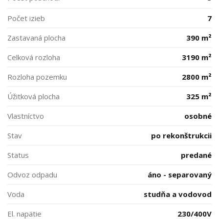
Počet izieb
7
Zastavaná plocha
390 m²
Celková rozloha
3190 m²
Rozloha pozemku
2800 m²
Úžitková plocha
325 m²
Vlastníctvo
osobné
Stav
po rekonštrukcii
Status
predané
Odvoz odpadu
áno - separovaný
Voda
studňa a vodovod
El. napätie
230/400V