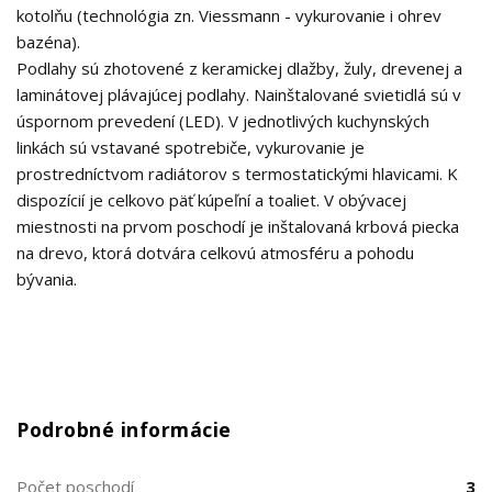
kotolňu (technológia zn. Viessmann - vykurovanie i ohrev
bazéna).
Podlahy sú zhotovené z keramickej dlažby, žuly, drevenej a
laminátovej plávajúcej podlahy. Nainštalované svietidlá sú v
úspornom prevedení (LED). V jednotlivých kuchynských
linkách sú vstavané spotrebiče, vykurovanie je
prostredníctvom radiátorov s termostatickými hlavicami. K
dispozícií je celkovo päť kúpeľní a toaliet. V obývacej
miestnosti na prvom poschodí je inštalovaná krbová piecka
na drevo, ktorá dotvára celkovú atmosféru a pohodu
bývania.
Podrobné informácie
Počet poschodí
3