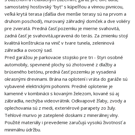
samostatný hosťovský “byt“ s kúpeľňou a vínnou pivnicou,
veľká krytá terasa (ďalšia dve menšie terasy sú na prvom a
druhom poschodí), murovaný záhradný domček a dve voliéry
pre zvieratá. Predná časť pozemku je mierne svahovitá,
zadná časť je svahovitá,upravená do terás. Za zmienku stojí
kvalitná konštrukcia na vinič v tvare tunela, zeleninová
záhradka a ovocný sad.
Pred garážou je parkovacie stojisko pre tri - štyri osobné
automobily, spevnené plochy sú zhotovené z dlažby a
brúseného betónu, predná časť pozemku je vysadená
okrasnými drevinami. Brána na oplotení i vráta do garáže sú
vybavené elektrickými pohonmi. Predné oplotenie je
kamenné v kombinácii s kovaným železom, kované sú aj
zábradlia, nechýba videovrátnik. Odkvapové žľaby, zvody a
oplechovania sú z medi, exteriérové parapety zo žuly.
Tehlové murivo je zateplené doskami z minerálnej vlny.
Použité materiály i prevedenie zaručujú vysokú životnosť a
minimálnu údržbu.