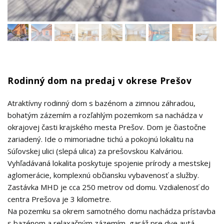
Rodinný dom na predaj v okrese Prešov
Atraktívny rodinný dom s bazénom a zimnou záhradou,
bohatým zázemím a rozľahlým pozemkom sa nachádza v
okrajovej časti krajského mesta Prešov. Dom je čiastočne
zariadený. Ide o mimoriadne tichú a pokojnú lokalitu na
Súľovskej ulici (slepá ulica) za prešovskou Kalváriou.
Vyhľadávaná lokalita poskytuje spojenie prírody a mestskej
aglomerácie, komplexnú občiansku vybavenosť a služby.
Zastávka MHD je cca 250 metrov od domu. Vzdialenosť do
centra Prešova je 3 kilometre.
Na pozemku sa okrem samotného domu nachádza prístavba
s bazénom a relaxačným zázemím, garáž pre dve autá,