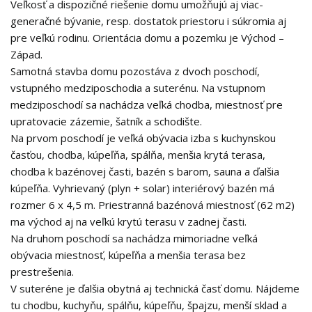
Veľkosť a dispozičné riešenie domu umožňujú aj viac-
generačné bývanie, resp. dostatok priestoru i súkromia aj
pre veľkú rodinu. Orientácia domu a pozemku je Východ –
Západ.
Samotná stavba domu pozostáva z dvoch poschodí,
vstupného medziposchodia a suterénu. Na vstupnom
medziposchodí sa nachádza veľká chodba, miestnosť pre
upratovacie zázemie, šatník a schodište.
Na prvom poschodí je veľká obývacia izba s kuchynskou
časťou, chodba, kúpeľňa, spálňa, menšia krytá terasa,
chodba k bazénovej časti, bazén s barom, sauna a ďalšia
kúpeľňa. Vyhrievaný (plyn + solar) interiérový bazén má
rozmer 6 x 4,5 m. Priestranná bazénová miestnosť (62 m2)
ma východ aj na veľkú krytú terasu v zadnej časti.
Na druhom poschodí sa nachádza mimoriadne veľká
obývacia miestnosť, kúpeľňa a menšia terasa bez
prestrešenia.
V suteréne je ďalšia obytná aj technická časť domu. Nájdeme
tu chodbu, kuchyňu, spálňu, kúpeľňu, špajzu, menší sklad a