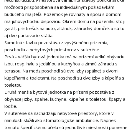
rekonštrukciou. Priestorová variabilita stavby ponúka široké
možnosti prispôsobenia sa individuálnym požiadavkám
budúceho majiteľa. Pozemok je rovinatý a spolu s domom
má juhovýchodnú dispozíciu. Okrem domu na pozemku stojí
garáž, prístrešok na auto, altánok, záhradný domček a sú tu
aj dve parkovacie státia.
Samotná stavba pozostáva z vyvýšeného prízemia,
poschodia a nebytových priestorov v suteréne.
Prvá - väčšia bytová jednotka má na prízemí veľkú obývaciu
izbu, resp. halu s jedálňou a kuchyňou a zimnú záhradu s
terasou. Na medziposchodí sú dve izby (spálne) s dvomi
kúpeľňami a toaletami. Na poschodí sú dve izby a kúpeľňa s
toaletou.
Druhá menšia bytová jednotka na prízemí pozostáva z
obývacej izby, spálne, kuchyne, kúpeľne s toaletou, špajzy a
lodžie.
V suteréne sa nachádzajú nebytové priestory, ktoré v
minulosti slúžili ako stomatologické ambulancie. Napriek
tomuto špecifickému účelu sú jednotlivé miestnosti pomerne