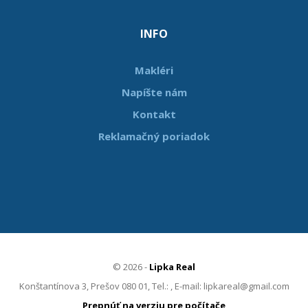
INFO
Makléri
Napíšte nám
Kontakt
Reklamačný poriadok
© 2026 -
Lipka Real
Konštantínova 3, Prešov 080 01, Tel.: , E-mail: lipkareal@gmail.com
Prepnúť na verziu pre počítače