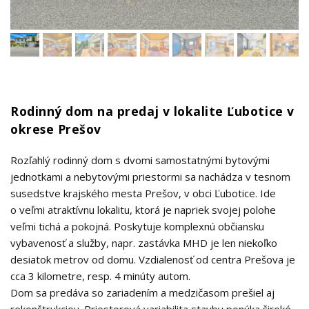
Rodinný dom na predaj v lokalite Ľubotice v
okrese Prešov
Rozľahlý rodinný dom s dvomi samostatnými bytovými
jednotkami a nebytovými priestormi sa nachádza v tesnom
susedstve krajského mesta Prešov, v obci Ľubotice. Ide
o veľmi atraktívnu lokalitu, ktorá je napriek svojej polohe
veľmi tichá a pokojná. Poskytuje komplexnú občiansku
vybavenosť a služby, napr. zastávka MHD je len niekoľko
desiatok metrov od domu. Vzdialenosť od centra Prešova je
cca 3 kilometre, resp. 4 minúty autom.
Dom sa predáva so zariadením a medzičasom prešiel aj