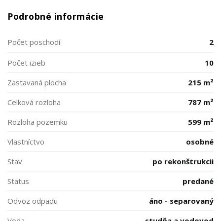
Podrobné informácie
Počet poschodí
2
Počet izieb
10
Zastavaná plocha
215 m²
Celková rozloha
787 m²
Rozloha pozemku
599 m²
Vlastníctvo
osobné
Stav
po rekonštrukcii
Status
predané
Odvoz odpadu
áno - separovaný
Voda
studňa a vodovod