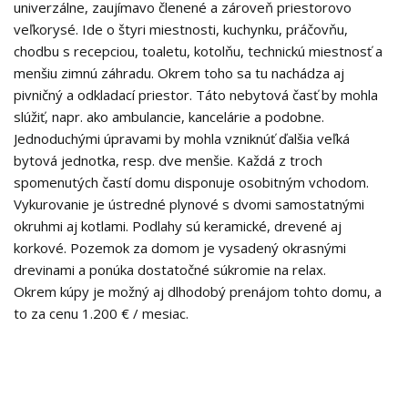
univerzálne, zaujímavo členené a zároveň priestorovo
veľkorysé. Ide o štyri miestnosti, kuchynku, práčovňu,
chodbu s recepciou, toaletu, kotolňu, technickú miestnosť a
menšiu zimnú záhradu. Okrem toho sa tu nachádza aj
pivničný a odkladací priestor. Táto nebytová časť by mohla
slúžiť, napr. ako ambulancie, kancelárie a podobne.
Jednoduchými úpravami by mohla vzniknúť ďalšia veľká
bytová jednotka, resp. dve menšie. Každá z troch
spomenutých častí domu disponuje osobitným vchodom.
Vykurovanie je ústredné plynové s dvomi samostatnými
okruhmi aj kotlami. Podlahy sú keramické, drevené aj
korkové. Pozemok za domom je vysadený okrasnými
drevinami a ponúka dostatočné súkromie na relax.
Okrem kúpy je možný aj dlhodobý prenájom tohto domu, a
to za cenu 1.200 € / mesiac.