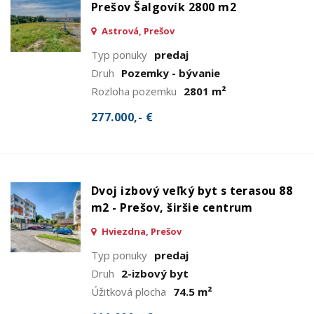
Prešov Šalgovík 2800 m2
Astrová, Prešov
Typ ponuky
predaj
Druh
Pozemky - bývanie
Rozloha pozemku
2801 m²
277.000,- €
Dvoj izbový veľký byt s terasou 88
m2 - Prešov, širšie centrum
Hviezdna, Prešov
Typ ponuky
predaj
Druh
2-izbový byt
Úžitková plocha
74.5 m²