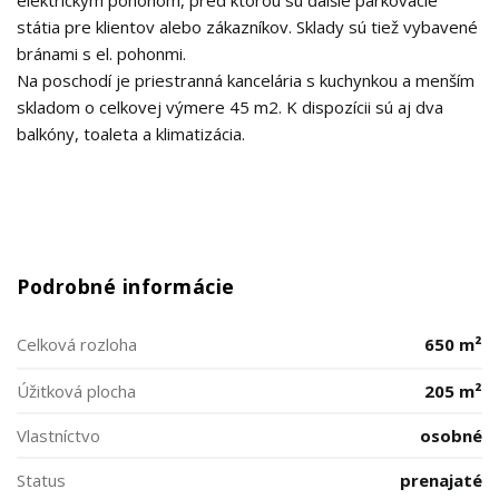
elektrickým pohonom, pred ktorou sú ďalšie parkovacie
státia pre klientov alebo zákazníkov. Sklady sú tiež vybavené
bránami s el. pohonmi.
Na poschodí je priestranná kancelária s kuchynkou a menším
skladom o celkovej výmere 45 m2. K dispozícii sú aj dva
balkóny, toaleta a klimatizácia.
Podrobné informácie
Celková rozloha
650 m²
Úžitková plocha
205 m²
Vlastníctvo
osobné
Status
prenajaté