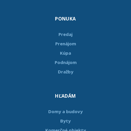
PONUKA
Predaj
Prenájom
Kúpa
Podnájom
Dražby
HĽADÁM
Domy a budovy
Byty
Komerčné objekty