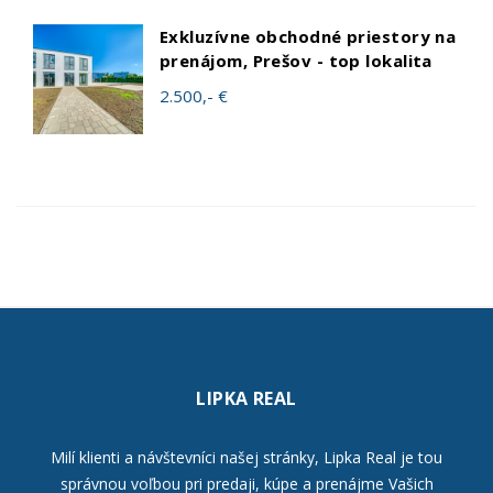
Exkluzívne obchodné priestory na
prenájom, Prešov - top lokalita
2.500,- €
LIPKA REAL
Milí klienti a návštevníci našej stránky, Lipka Real je tou
správnou voľbou pri predaji, kúpe a prenájme Vašich