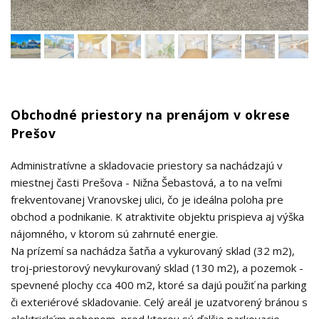
Obchodné priestory na prenájom v okrese
Prešov
Administratívne a skladovacie priestory sa nachádzajú v
miestnej časti Prešova - Nižna Šebastová, a to na veľmi
frekventovanej Vranovskej ulici, čo je ideálna poloha pre
obchod a podnikanie. K atraktivite objektu prispieva aj výška
nájomného, v ktorom sú zahrnuté energie.
Na prízemí sa nachádza šatňa a vykurovaný sklad (32 m2),
troj-priestorový nevykurovaný sklad (130 m2), a pozemok -
spevnené plochy cca 400 m2, ktoré sa dajú použiť na parking
či exteriérové skladovanie. Celý areál je uzatvorený bránou s