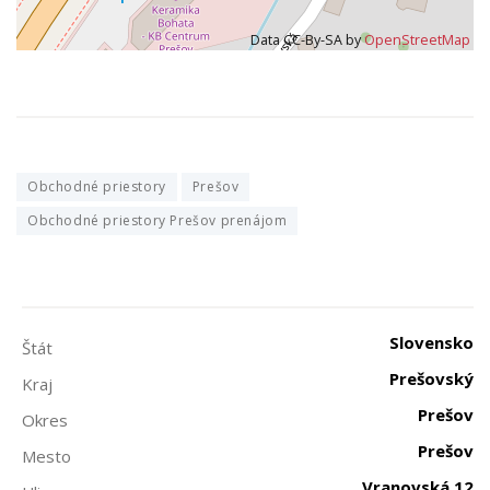
Data CC-By-SA by
OpenStreetMap
Obchodné priestory
Prešov
Obchodné priestory Prešov prenájom
Slovensko
Štát
Prešovský
Kraj
Prešov
Okres
Prešov
Mesto
Vranovská 12