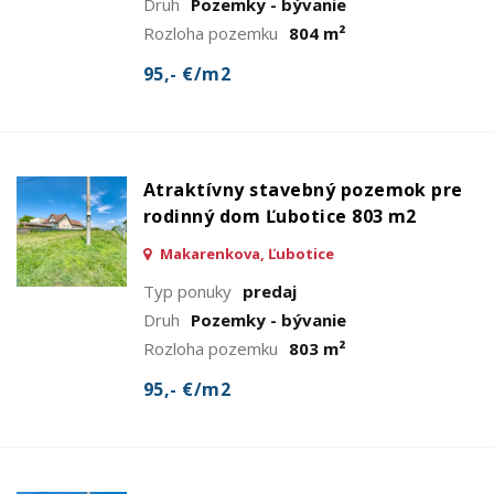
Druh
Pozemky - bývanie
Rozloha pozemku
804 m²
95,- €/m2
Atraktívny stavebný pozemok pre
rodinný dom Ľubotice 803 m2
Makarenkova, Ľubotice
Typ ponuky
predaj
Druh
Pozemky - bývanie
Rozloha pozemku
803 m²
95,- €/m2